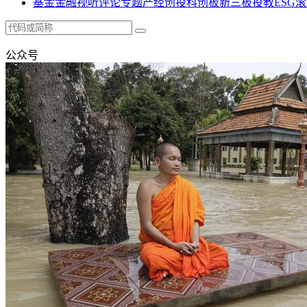
基金
金融
视听
评论
专题
产经
创投
科创板
新三板
投教
ESG
滚
公众号