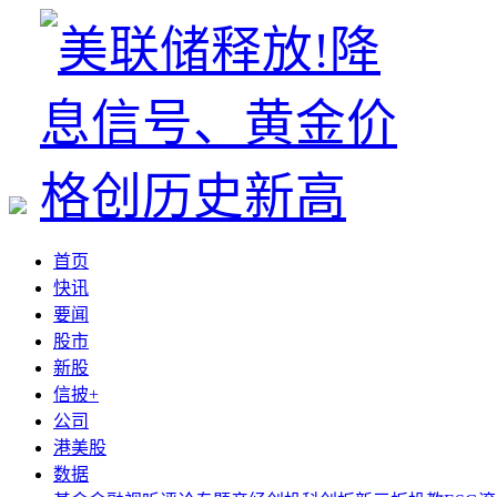
首页
快讯
要闻
股市
新股
信披+
公司
港美股
数据