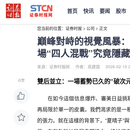
首页
快讯
要闻
股市
您当前的位置：
证券时报
>
公司
>
正文
巔峰對峙的視覺風暴：
場“四人混戰”究竟隱
来源：证券时报网
作者：高建国
2026-02-10 
雙后並立：一場蓄勢已久的“破次元
点赞
在如今這個信息爆炸、審美日益挑剔
再局限於單一的皮囊。我們渴求的是一
的張力。就在這樣的背景下，“夏晴子”與