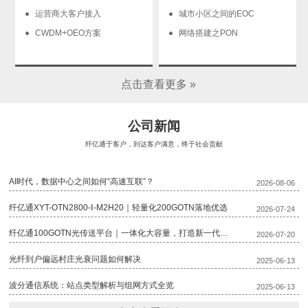
运营商大客户接入
城市小区之间的EOC
CWDM+OEO方案
网络搭建之PON
点击查看更多 »
公司新闻
纤亿通于客户，到达客户满意，终于社会贡献
AI时代，数据中心之间如何“高速互联”？
2026-08-06
纤亿通XYT-OTN2800-Ⅰ-M2H20｜轻量化200GOTN落地优选
2026-07-24
纤亿通100GOTN光传送平台｜一体化大容量，打造新一代骨干传输底座
2026-07-20
光纤到户偏远村庄光衰问题如何解决
2025-06-13
波分通信系统：站点类型解析与组网方式全览
2025-06-13