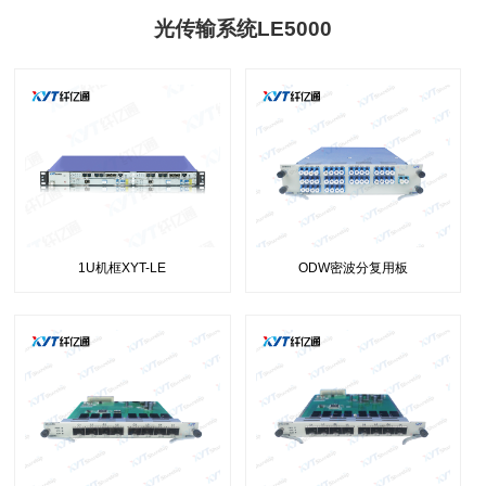
光传输系统LE5000
1U机框XYT-LE
ODW密波分复用板