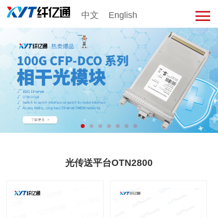
中文
English
击
展
开
菜
单
光传送平台OTN2800