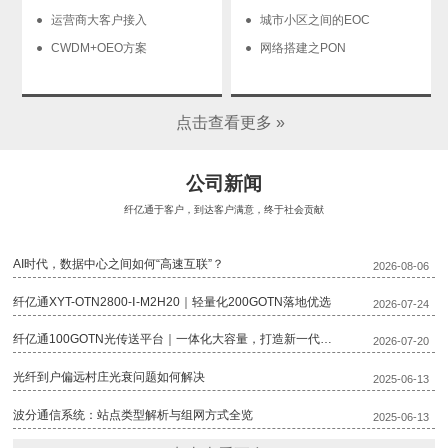
运营商大客户接入
城市小区之间的EOC
CWDM+OEO方案
网络搭建之PON
点击查看更多 »
公司新闻
纤亿通于客户，到达客户满意，终于社会贡献
AI时代，数据中心之间如何“高速互联”？
2026-08-06
纤亿通XYT-OTN2800-Ⅰ-M2H20｜轻量化200GOTN落地优选
2026-07-24
纤亿通100GOTN光传送平台｜一体化大容量，打造新一代骨干传输底座
2026-07-20
光纤到户偏远村庄光衰问题如何解决
2025-06-13
波分通信系统：站点类型解析与组网方式全览
2025-06-13