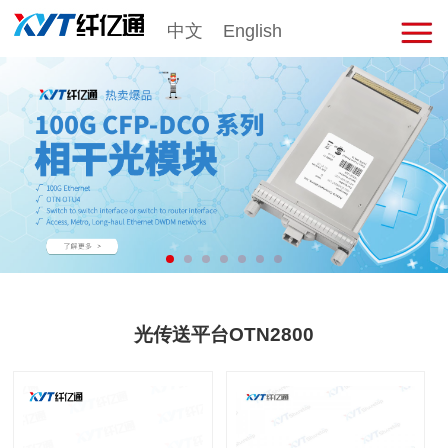
中文
English
击
展
开
菜
单
光传送平台OTN2800