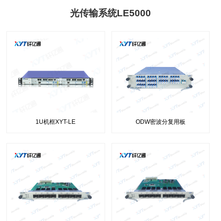
光传输系统LE5000
1U机框XYT-LE
ODW密波分复用板