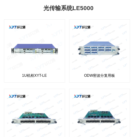
光传输系统LE5000
1U机框XYT-LE
ODW密波分复用板