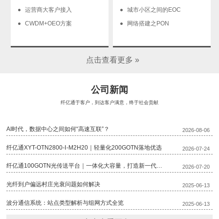
运营商大客户接入
城市小区之间的EOC
CWDM+OEO方案
网络搭建之PON
点击查看更多 »
公司新闻
纤亿通于客户，到达客户满意，终于社会贡献
AI时代，数据中心之间如何“高速互联”？
2026-08-06
纤亿通XYT-OTN2800-Ⅰ-M2H20｜轻量化200GOTN落地优选
2026-07-24
纤亿通100GOTN光传送平台｜一体化大容量，打造新一代骨干传输底座
2026-07-20
光纤到户偏远村庄光衰问题如何解决
2025-06-13
波分通信系统：站点类型解析与组网方式全览
2025-06-13