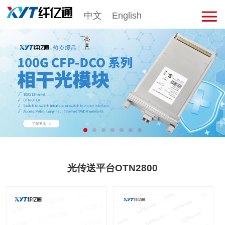
中文
English
击
展
开
菜
单
光传送平台OTN2800