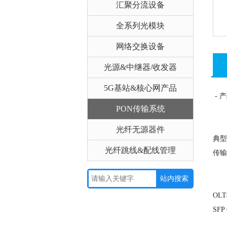
汇聚分流设备
全系列光模块
网络交换设备
光源&中继器/收发器
5G基站&核心网产品
- 
PON传输系统
随着
光纤无源器件
典型
光纤跳线&配线管理
传输
在G
OL
SF