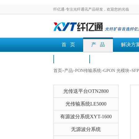
纤亿通-专注光纤通讯产品研发，欢迎您的光临
首 页
产 品
解决方
荣誉认证
文档下载
首页
产品
PON传输系统
GPON 光模块
SF
>
>
>
>
光传送平台OTN2800
光传输系统LE5000
有源波分系统XYT-1600
无源波分系统