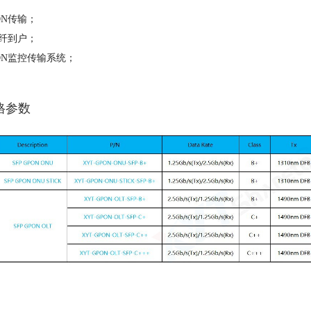
PON传输；
光纤到户；
PON监控传输系统；
格参数