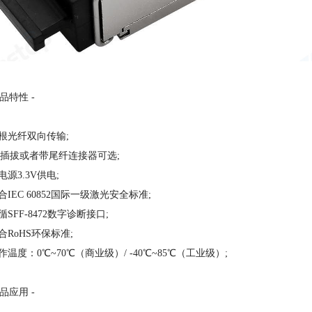
产品特性 -
单根光纤双向传输;
SC插拔或者带尾纤连接器可选;
单电源3.3V供电;
符合IEC 60852国际一级激光安全标准;
遵循SFF-8472数字诊断接口;
符合RoHS环保标准;
工作温度：0℃~70℃（商业级）/ -40℃~85℃（工业级）;
产品应用 -