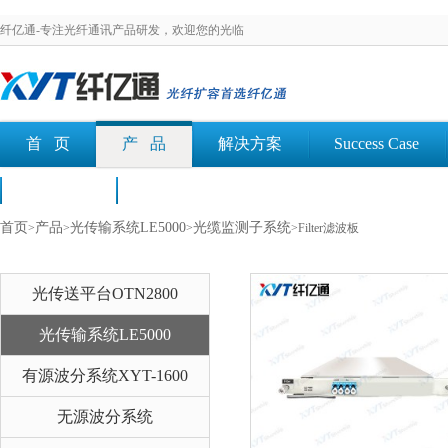
纤亿通-专注光纤通讯产品研发，欢迎您的光临
首 页
产 品
解决方案
Success Case
荣誉认证
文档下载
首页
产品
光传输系统LE5000
光缆监测子系统
>
>
>
>Filter滤波板
光传送平台OTN2800
光传输系统LE5000
有源波分系统XYT-1600
无源波分系统