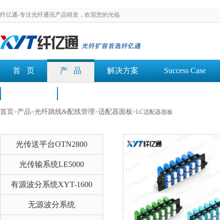
纤亿通-专注光纤通讯产品研发，欢迎您的光临
首 页
产 品
解决方案
Success Case
荣誉认证
文档下载
首页
产品
光纤跳线&配线管理
适配器面板
>
>
>
>LC适配器面板
光传送平台OTN2800
光传输系统LE5000
有源波分系统XYT-1600
无源波分系统