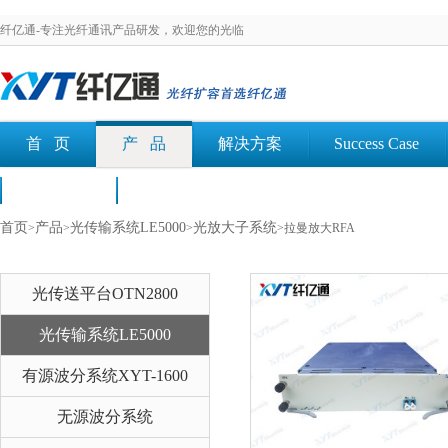
纤亿通-专注光纤通讯产品研发，欢迎您的光临
首 页
产 品
解决方案
Success Case
荣誉认证
文档下载
首页
产品
光传输系统LE5000
光放大子系统
>
>
>
>拉曼放大RFA
光传送平台OTN2800
光传输系统LE5000
有源波分系统XYT-1600
无源波分系统