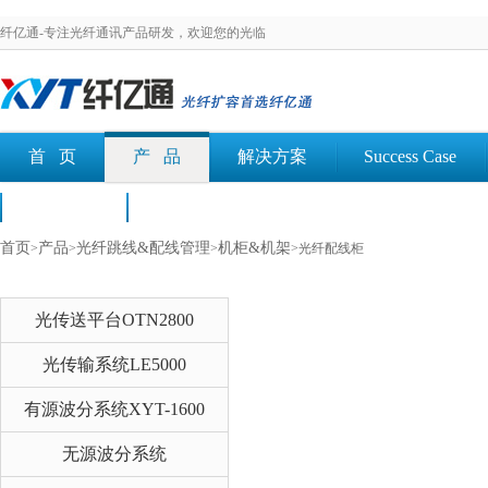
纤亿通-专注光纤通讯产品研发，欢迎您的光临
首 页
产 品
解决方案
Success Case
荣誉认证
文档下载
首页
产品
光纤跳线&配线管理
机柜&机架
>
>
>
>光纤配线柜
光传送平台OTN2800
光传输系统LE5000
有源波分系统XYT-1600
无源波分系统