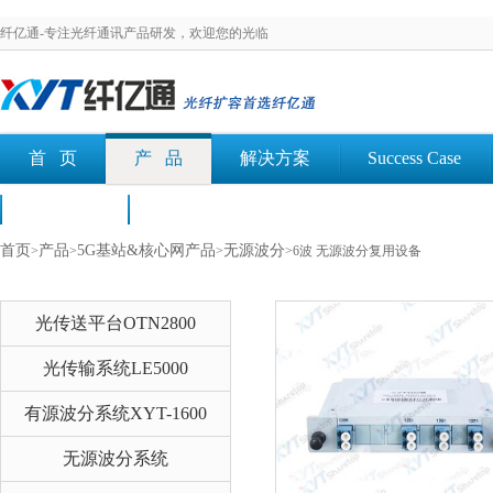
纤亿通-专注光纤通讯产品研发，欢迎您的光临
首 页
产 品
解决方案
Success Case
荣誉认证
文档下载
首页
产品
5G基站&核心网产品
无源波分
>
>
>
>6波 无源波分复用设备
光传送平台OTN2800
光传输系统LE5000
有源波分系统XYT-1600
无源波分系统