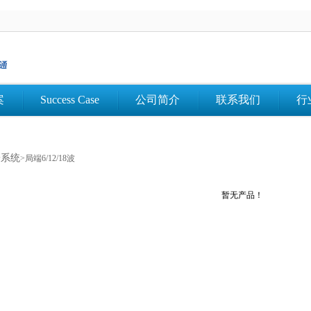
案
Success Case
公司简介
联系我们
行
子系统
>局端6/12/18波
暂无产品！