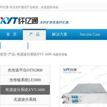
纤亿通-专注光纤通讯产品研发，欢迎您的光临
首 页
产 品
解决方案
Success Case
荣誉认证
文档下载
首页
产品
有源波分系统XYT-1600
>
>
>色散补偿板
光传送平台OTN2800
光传输系统LE5000
有源波分系统XYT-1600
无源波分系统