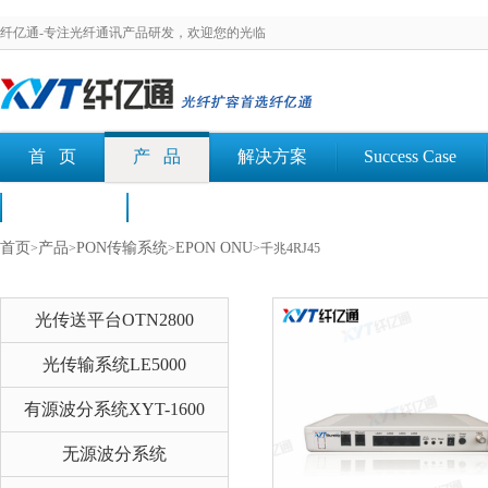
纤亿通-专注光纤通讯产品研发，欢迎您的光临
首 页
产 品
解决方案
Success Case
荣誉认证
文档下载
首页
产品
PON传输系统
EPON ONU
>
>
>
>千兆4RJ45
光传送平台OTN2800
光传输系统LE5000
有源波分系统XYT-1600
无源波分系统