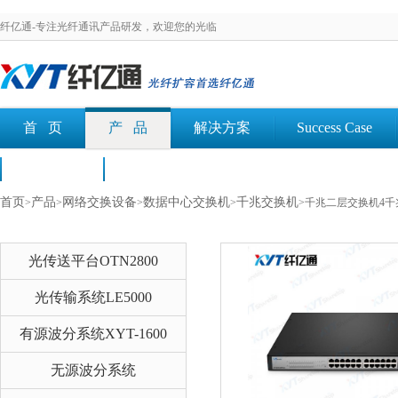
纤亿通-专注光纤通讯产品研发，欢迎您的光临
首 页
产 品
解决方案
Success Case
荣誉认证
文档下载
首页
产品
网络交换设备
数据中心交换机
千兆交换机
>
>
>
>
>千兆二层交换机4千兆
光传送平台OTN2800
光传输系统LE5000
有源波分系统XYT-1600
无源波分系统