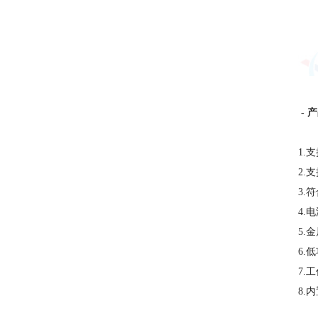
- 
1.
2.
3.
4.电
5.
6.
7.
8.