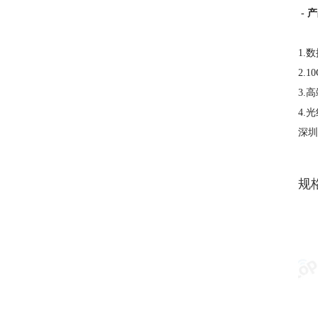
- 
1.
2.
3.
4.
深圳
规