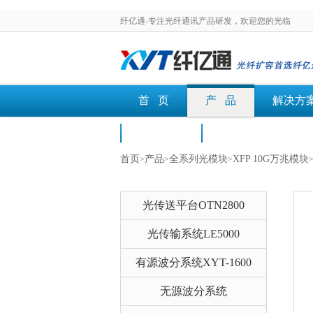
纤亿通-专注光纤通讯产品研发，欢迎您的光临
首 页
产 品
解决方
荣誉认证
文档下载
首页
产品
全系列光模块
XFP 10G万兆模块
>
>
>
光传送平台OTN2800
光传输系统LE5000
有源波分系统XYT-1600
无源波分系统