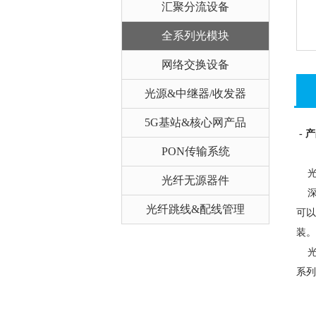
汇聚分流设备
全系列光模块
网络交换设备
光源&中继器/收发器
5G基站&核心网产品
- 
PON传输系统
光模
光纤无源器件
深圳
光纤跳线&配线管理
可以
装。
光模
系列