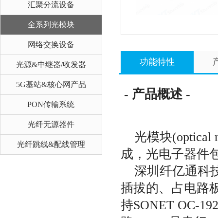
汇聚分流设备
全系列光模块
网络交换设备
功能特性
光源&中继器/收发器
5G基站&核心网产品
- 产品概述 -
PON传输系统
光纤无源器件
光模块(optic
光纤跳线&配线管理
成，光电子器件
深圳纤亿通科技
插拔的、占电路
持SONET OC-1