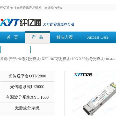
纤亿通-专注光纤通讯产品研发，欢迎您的光临
首 页
产 品
解决方案
Success Case
荣誉认证
文档下载
首页
产品
全系列光模块
XFP 10G万兆模块
10G XFP波分光模块
>
>
>
>
>10Gb
光传送平台OTN2800
光传输系统LE5000
有源波分系统XYT-1600
无源波分系统