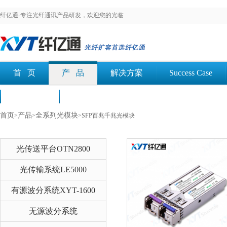
纤亿通-专注光纤通讯产品研发，欢迎您的光临
首 页
产 品
解决方案
Success Case
荣誉认证
文档下载
首页
产品
全系列光模块
>
>
>SFP百兆千兆光模块
光传送平台OTN2800
光传输系统LE5000
有源波分系统XYT-1600
无源波分系统